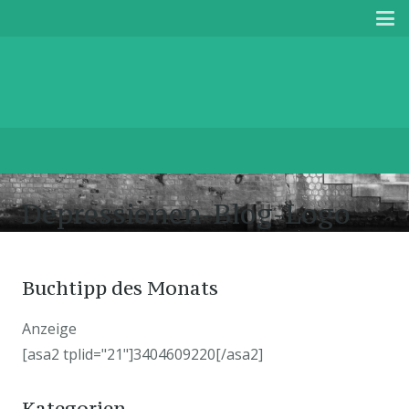
Depressionen-Blog-Logo
Buchtipp des Monats
Anzeige
[asa2 tplid="21"]3404609220[/asa2]
Kategorien