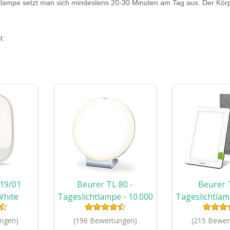
htlampe setzt man sich mindestens 20-30 Minuten am Tag aus. Der Kör
t:
419/01
Beurer TL 80 -
Beurer 
White
Tageslichtlampe - 10.000
Tageslichtlam
ßes Licht,
LUX
Technologi
s 10.000
ngen)
(196 Bewertungen)
(215 Bewer