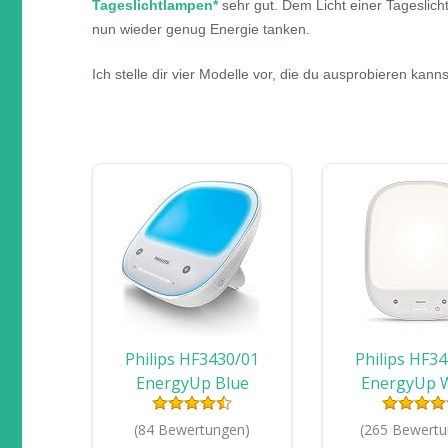
Tageslichtlampen*
sehr gut. Dem Licht einer Tageslic
nun wieder genug Energie tanken.
Ich stelle dir vier Modelle vor, die du ausprobieren kanns
Philips HF3430/01
Philips HF3
EnergyUp Blue
EnergyUp 
(intensives blaues Licht,
(natürliches wei
UV-frei, Dimmer), weiß
Tageslicht, bi
(84 Bewertungen)
(265 Bewertu