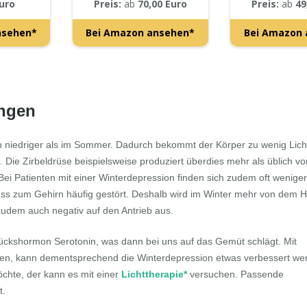
er)
uro
Preis:
ab
70,00 Euro
Preis:
ab
49
nsehen*
Bei Amazon ansehen*
Bei Amazon 
ungen
ch niedriger als im Sommer. Dadurch bekommt der Körper zu wenig Lich
 Die Zirbeldrüse beispielsweise produziert überdies mehr als üblich v
ei Patienten mit einer Winterdepression finden sich zudem oft weniger
sfluss zum Gehirn häufig gestört. Deshalb wird im Winter mehr von dem
zudem auch negativ auf den Antrieb aus.
ckshormon Serotonin, was dann bei uns auf das Gemüt schlägt. Mit
egen, kann dementsprechend die Winterdepression etwas verbessert we
chte, der kann es mit einer
Lichttherapie*
versuchen. Passende
t.