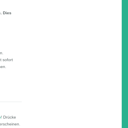
. Dies
n.
 sofort
nen.
e
! Drücke
 erscheinen.