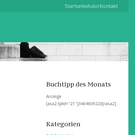
Startseite
Autor
Kontakt
Buchtipp des Monats
Anzeige
[asa2 tplid="21"]3404609220[/asa2]
Kategorien