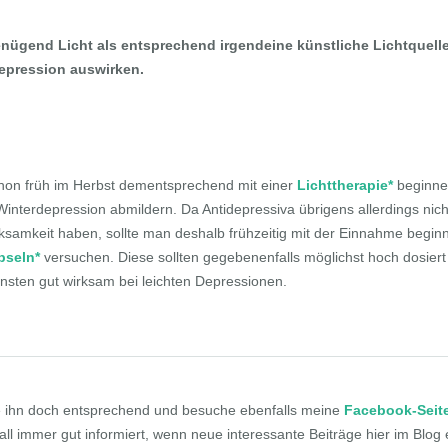
nügend Licht als entsprechend irgendeine künstliche Lichtquelle
epression auswirken.
chon früh im Herbst dementsprechend mit einer
Lichttherapie*
beginne
interdepression abmildern. Da Antidepressiva übrigens allerdings nicht
rksamkeit haben, sollte man deshalb frühzeitig mit der Einnahme begin
pseln*
versuchen. Diese sollten gegebenenfalls möglichst hoch dosiert
nsten gut wirksam bei leichten Depressionen.
ere ihn doch entsprechend und besuche ebenfalls meine
Facebook-Seit
Fall immer gut informiert, wenn neue interessante Beiträge hier im Blog