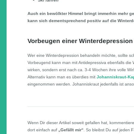
Ski fahren
Auch ein bewölkter Himmel bringt immerhin mehr ge
kann sich dementsprechend positiv auf die Winterd
Vorbeugen einer Winterdepression
Wer eine Winterdepression behandeln möchte, sollte s
Vorbeugend kann man mit Antidepressiva ebenfalls die W
wirken, sondern erst nach ca. 3-4 Wochen ihre volle Wi
Alternativ kann man es überdies mit
Johanniskraut-Ka
eingenommen werden. Johanniskraut jedenfalls ist anso
Wenn Dir dieser Artikel soweit gefallen hat, kommenti
dort einfach auf
„Gefällt mir“
. So bleibst Du auf jeden 