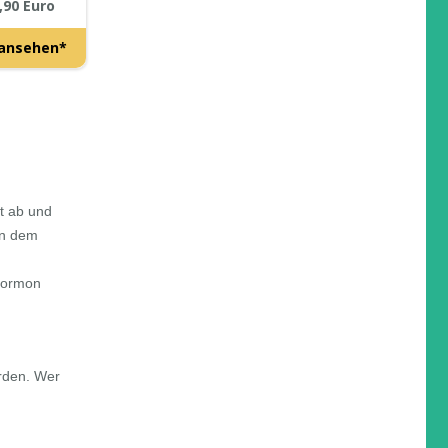
,90 Euro
ansehen*
t ab und
on dem
 Hormon
rden. Wer