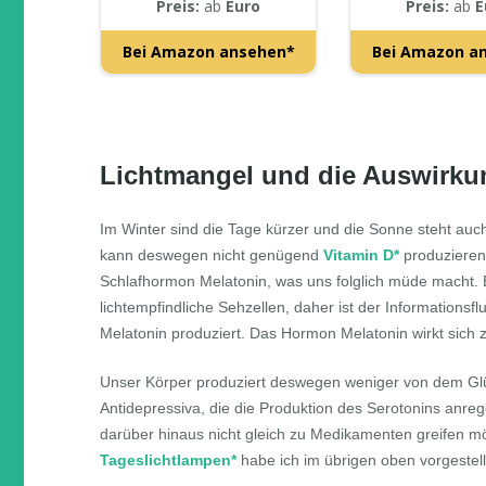
Lux, Dimm
Preis:
ab
Euro
Preis:
ab
E
Bei Amazon ansehen*
Bei Amazon a
Lichtmangel und die Auswirk
Im Winter sind die Tage kürzer und die Sonne steht au
kann deswegen nicht genügend
Vitamin D*
produzieren.
Schlafhormon Melatonin, was uns folglich müde macht. B
lichtempfindliche Sehzellen, daher ist der Information
Melatonin produziert. Das Hormon Melatonin wirkt sich 
Unser Körper produziert deswegen weniger von dem Glü
Antidepressiva, die die Produktion des Serotonins anr
darüber hinaus nicht gleich zu Medikamenten greifen mö
Tageslichtlampen*
habe ich im übrigen oben vorgestell