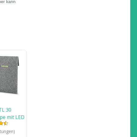
per kann
TL 30
pe mit LED
e, weiß
tungen)