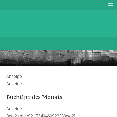
Paypal
Anzeige
Anzeige
Buchtipp des Monats
Anzeige
[asa2 tplid="21"]3404609220[/asa2]